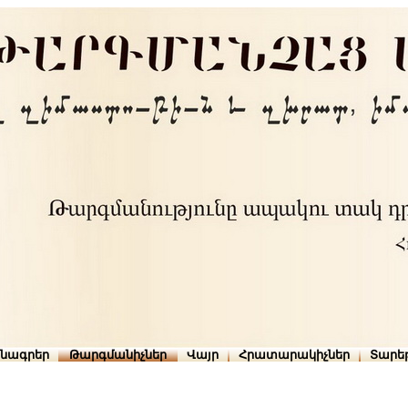
րնագրեր
Թարգմանիչներ
Վայր
Հրատարակիչներ
Տարե