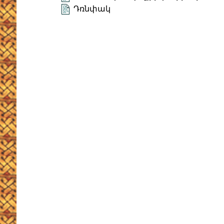
Դռնփակ