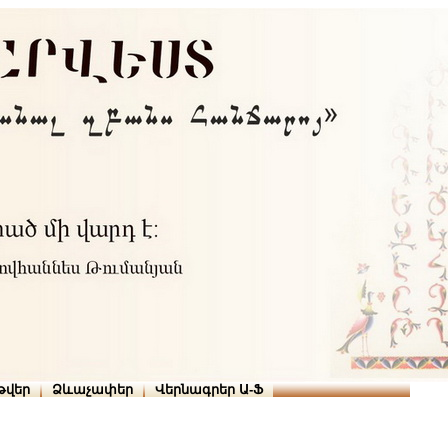
Տուն
Օգնություն
ՆԱԽԱՊԱՏՎՈՒԹՅՈՒՆՆԵՐ
թարգմանիչներ
թվեր
Ձևաչափեր
Վերնագրեր Ա-Ֆ