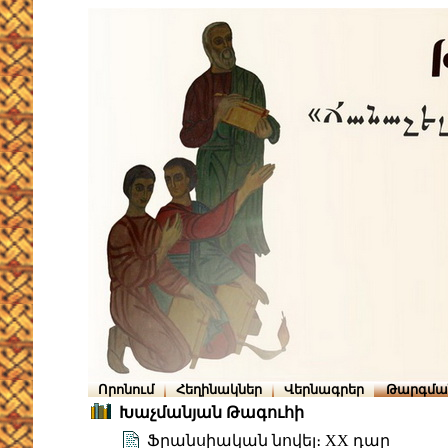
Որոնում
Հեղինակներ
Վերնագրեր
Թարգմա
Խաչմանյան Թագուհի
Ֆրանսիական նովել։ XX դար