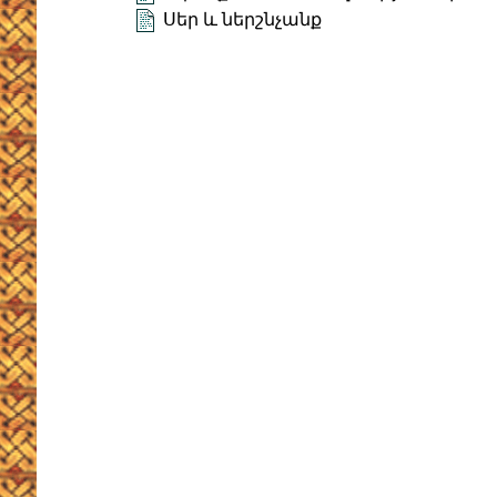
Սեր և ներշնչանք