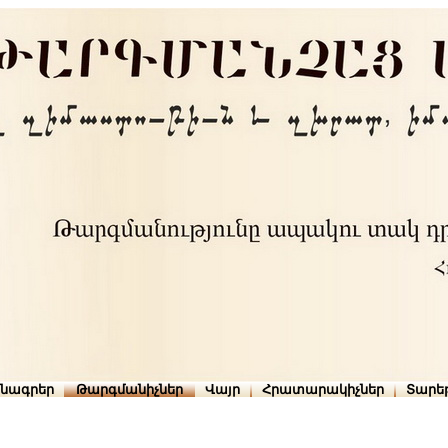
րնագրեր
Թարգմանիչներ
Վայր
Հրատարակիչներ
Տարե