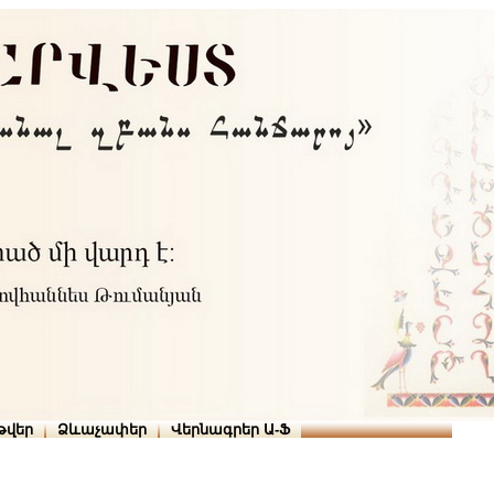
Տուն
Օգնություն
ՆԱԽԱՊԱՏՎՈՒԹՅՈՒՆՆԵՐ
թարգմանիչներ
թվեր
Ձևաչափեր
Վերնագրեր Ա-Ֆ