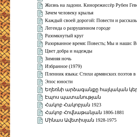
Жизнь на ладони. Кинорежиссёр Рубен Ге
Зачем человеку крылья
Каждый своей дорогой: Повести и рассказ
Легенда о разрушенном городе
Разомкнутый круг
Разорванное время: Повесть; Мы и наши:
Цвет добра и надежды
Зимняя ночь
Избранное (1979)
Пленник языка: Стихи армянских поэтов в 
Эпос юности
Եղեռնի արձագանքը հայկական կ
Էպոս պատանության
Հակոբ Հակոբյան 1923
Հակոբ Հովնաթանյան 1806-1881
Մինաս Ավետիսյան 1928-1975