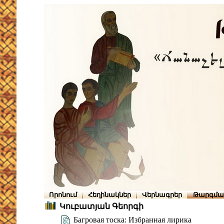
Որոնում
Հեղինակներ
Վերնագրեր
Թարգմա
Կուբատյան Գեորգի
Багровая тоска: Избранная лирика