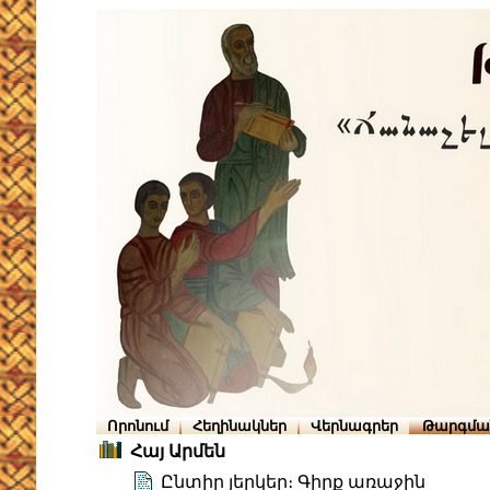
Որոնում
Հեղինակներ
Վերնագրեր
Թարգմա
Հայ Արմեն
Ընտիր յերկեր։ Գիրք առաջին