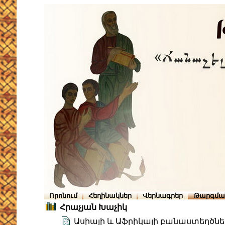
Որոնում
Հեղինակներ
Վերնագրեր
Թարգմա
Հրաչյան Խաչիկ
Ասիայի և Աֆրիկայի բանաստեղծնե