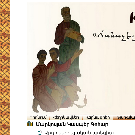
Որոնում
Հեղինակներ
Վերնագրեր
Թարգմա
Մարկոսյան-Կասպեր Գոհար
Արդի եվրոպական պոեզիա