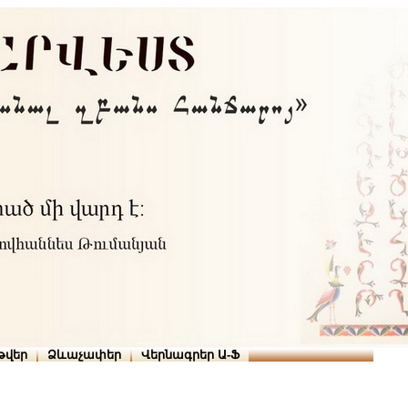
Տուն
Օգնություն
ՆԱԽԱՊԱՏՎՈՒԹՅՈՒՆՆԵՐ
թարգմանիչներ
թվեր
Ձևաչափեր
Վերնագրեր Ա-Ֆ