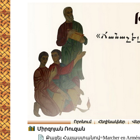
Որոնում
Հեղինակներ
Վե
Միրզոյան Ռուզան
Քայլել Հայաստանով=Marcher en Armén