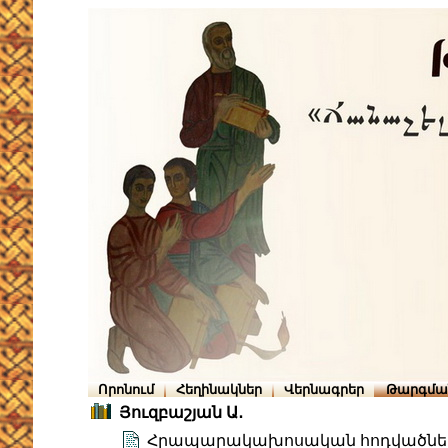
Որոնում
Հեղինակներ
Վերնագրեր
Թարգմա
Յուզբաշյան Ա․
Հրապարակախոսական հոդվածներ