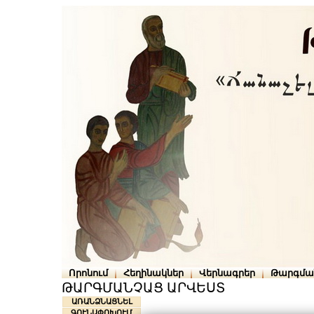
Որոնում
Հեղինակներ
Վերնագրեր
Թարգմա
ԹԱՐԳՄԱՆՉԱՑ ԱՐՎԵՍՏ
ԱՌԱՆՁՆԱՑՆԵԼ
ԳՈՒՆԱՓՈԽՈՒՄ