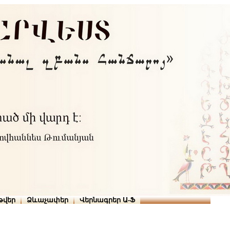
Տուն
Օգնություն
ՆԱԽԱՊԱՏՎՈՒԹՅՈՒՆՆԵՐ
թարգմանիչներ
թվեր
Ձևաչափեր
Վերնագրեր Ա-Ֆ