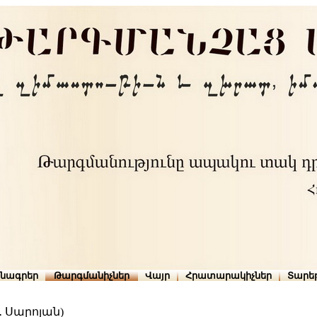
րնագրեր
Թարգմանիչներ
Վայր
Հրատարակիչներ
Տարե
․ Սարոյան)