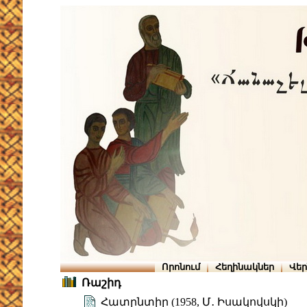
Որոնում
Հեղինակներ
Վե
Ռաշիդ
Հատընտիր (1958, Մ․ Իսակովսկի)