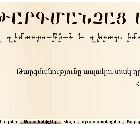
րնագրեր
Թարգմանիչներ
Վայր
Հրատարակիչներ
Տարե