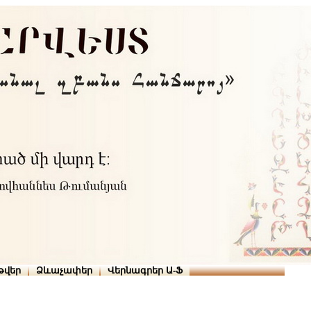
Տուն
Օգնություն
ՆԱԽԱՊԱՏՎՈՒԹՅՈՒՆՆԵՐ
թարգմանիչներ
թվեր
Ձևաչափեր
Վերնագրեր Ա-Ֆ