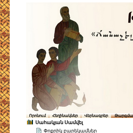
Որոնում
Հեղինակներ
Վերնագրեր
Թարգմա
Սահակյան Սամվել
Փոքրիկ բարեկամներ