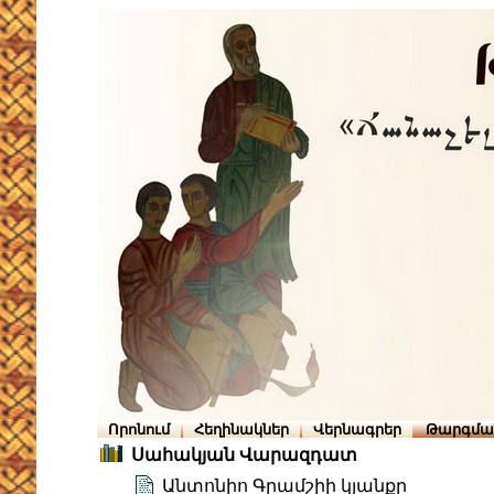
Որոնում
Հեղինակներ
Վերնագրեր
Թարգմա
Սահակյան Վարազդատ
Անտոնիո Գրամշիի կյանքը