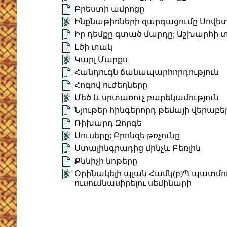
Բրեստի ամրոցը
Ինքնաթիռների զարգացումը Սովետ
Իր դեմքը գտած մարդը; Աշխարհի 
Լծի տակ
Կարլ Մարքս
Հանդուգն ճանապարհորդություն
Հոգով ուժեղները
Մեծ և սրտառուչ բարեկամություն
Նյութեր հինգերորդ թեմայի վերաբե
Ռիխարդ Զորգե
Սուսերը; Բրոնզե թռչունը
Ստալինգրադից մինչև Բեռլին
Քննիչի նոթերը
Օրինակելի պլան Համկ(բ)Պ պատմութ
ուսումնասիրելու սեմինարի