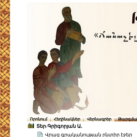
Որոնում
Հեղինակներ
Վերնագրեր
Թարգմա
Տեր-Գրիգորյան Ա․
Վրաց գրականության ընտիր էջեր