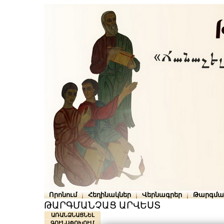
Որոնում
Հեղինակներ
Վերնագրեր
Թարգմա
ԹԱՐԳՄԱՆՉԱՑ ԱՐՎԵՍՏ
ԱՌԱՆՁՆԱՑՆԵԼ
ԳՈՒՆԱՓՈԽՈՒՄ