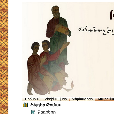
Որոնում
Հեղինակներ
Վերնագրեր
Թարգմա
Ֆեյդեր Թոմաս
Ձեռքերը