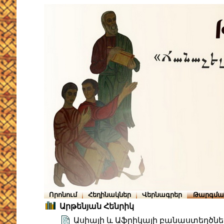
Որոնում
Հեղինակներ
Վերնագրեր
Թարգմա
Արթենյան Հենրիկ
Ասիայի և Աֆրիկայի բանաստեղծնե