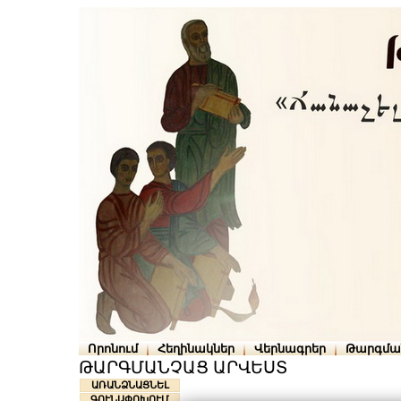
Որոնում
Հեղինակներ
Վերնագրեր
Թարգմա
ԹԱՐԳՄԱՆՉԱՑ ԱՐՎԵՍՏ
ԱՌԱՆՁՆԱՑՆԵԼ
ԳՈՒՆԱՓՈԽՈՒՄ