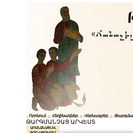
Որոնում
Հեղինակներ
Վերնագրեր
Թարգմա
ԹԱՐԳՄԱՆՉԱՑ ԱՐՎԵՍՏ
ԱՌԱՆՁՆԱՑՆԵԼ
ԳՈՒՆԱՓՈԽՈՒՄ