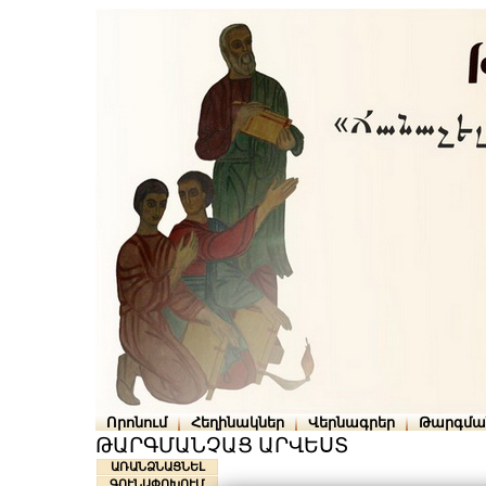
Որոնում
Հեղինակներ
Վերնագրեր
Թարգմա
ԹԱՐԳՄԱՆՉԱՑ ԱՐՎԵՍՏ
ԱՌԱՆՁՆԱՑՆԵԼ
ԳՈՒՆԱՓՈԽՈՒՄ