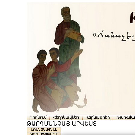
Որոնում
Հեղինակներ
Վերնագրեր
Թարգմա
ԹԱՐԳՄԱՆՉԱՑ ԱՐՎԵՍՏ
ԱՌԱՆՁՆԱՑՆԵԼ
ԳՈՒՆԱՓՈԽՈՒՄ