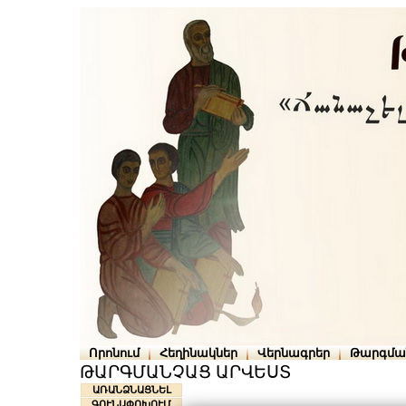
Որոնում
Հեղինակներ
Վերնագրեր
Թարգմա
ԹԱՐԳՄԱՆՉԱՑ ԱՐՎԵՍՏ
ԱՌԱՆՁՆԱՑՆԵԼ
ԳՈՒՆԱՓՈԽՈՒՄ