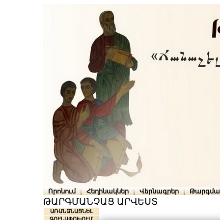
Որոնում
Հեղինակներ
Վերնագրեր
Թարգմա
ԹԱՐԳՄԱՆՉԱՑ ԱՐՎԵՍՏ
ԱՌԱՆՁՆԱՑՆԵԼ
ԳՈՒՆԱՓՈԽՈՒՄ