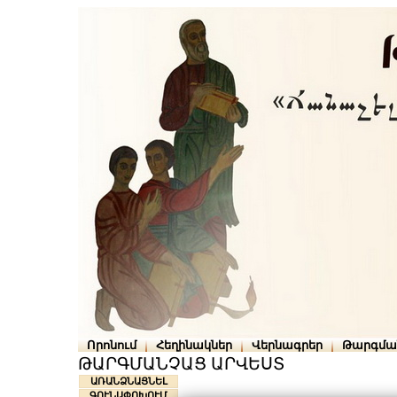
Որոնում
Հեղինակներ
Վերնագրեր
Թարգմա
ԹԱՐԳՄԱՆՉԱՑ ԱՐՎԵՍՏ
ԱՌԱՆՁՆԱՑՆԵԼ
ԳՈՒՆԱՓՈԽՈՒՄ