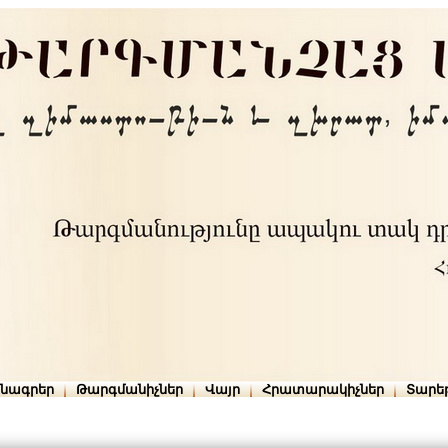
րնագրեր
Թարգմանիչներ
Վայր
Հրատարակիչներ
Տարե