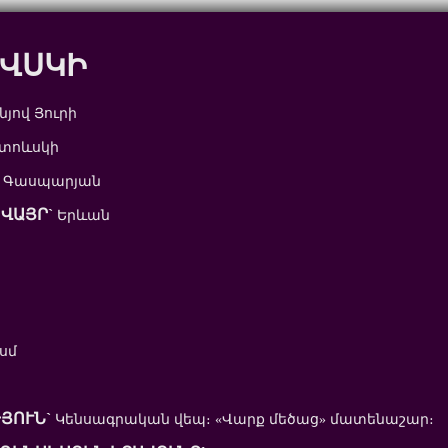
ՎՍԿԻ
նյով Յուրի
տոևսկի
 Գասպարյան
ՎԱՅՐ`
Երևան
 սմ
ՅՈՒՆ`
Կենսագրական վեպ։ «Վարք մեծաց» մատենաշար։