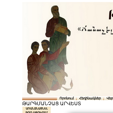
Որոնում
Հեղինակներ
Վե
ԹԱՐԳՄԱՆՉԱՑ ԱՐՎԵՍՏ
ԱՌԱՆՁՆԱՑՆԵԼ
ԳՈՒՆԱՓՈԽՈՒՄ