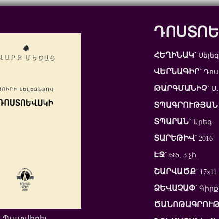
ԴՈՍՏՈԵ
ՀԵՂԻՆԱԿ`
Սելեզ
ՎԵՐՆԱԳԻՐ`
Դոս
ԹԱՐԳՄԱՆԻՉ`
Ս․
ՏՊԱԳՐՈՒԹՅԱՆ 
ՏՊԱՐԱՆ`
Արեգ
ՏԱՐԵԹԻՎ`
2016
ԷՋ`
685, 3 չհ.
ՇԱՐՎԱԾՔ`
17x11
ՁԵՎԱՉԱՓ`
Գիրք
ԾԱՆՈԹԱԳՐՈՒԹ
Պատվիրել