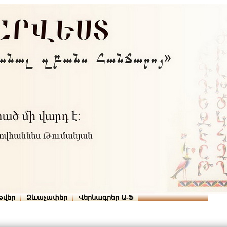
Տուն
Օգնություն
ՆԱԽԱՊԱՏՎՈՒԹՅՈՒՆՆԵՐ
թվեր
Ձևաչափեր
Վերնագրեր Ա-Ֆ