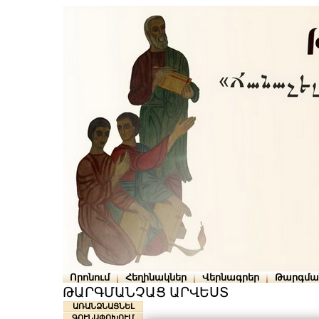
Որոնում
Հեղինակներ
Վերնագրեր
Թարգմա
ԹԱՐԳՄԱՆՉԱՑ ԱՐՎԵՍՏ
ԱՌԱՆՁՆԱՑՆԵԼ
ԳՈՒՆԱՓՈԽՈՒՄ