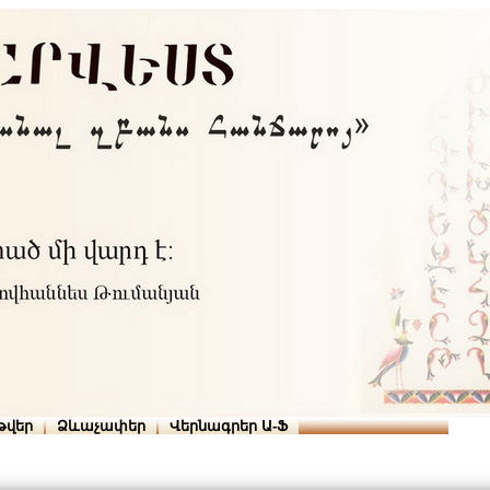
Տուն
Օգնություն
ՆԱԽԱՊԱՏՎՈՒԹՅՈՒՆՆԵՐ
թվեր
Ձևաչափեր
Վերնագրեր Ա-Ֆ