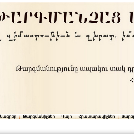
րնագրեր
Թարգմանիչներ
Վայր
Հրատարակիչներ
Տարե