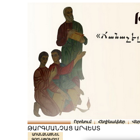
Որոնում
Հեղինակներ
Վե
ԹԱՐԳՄԱՆՉԱՑ ԱՐՎԵՍՏ
ԱՌԱՆՁՆԱՑՆԵԼ
ԳՈՒՆԱՓՈԽՈՒՄ