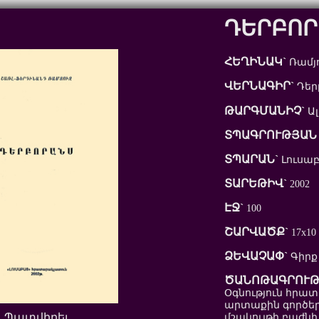
ԴԵՐԲՈՐ
ՀԵՂԻՆԱԿ`
Ռամյո
ՎԵՐՆԱԳԻՐ`
Դեր
ԹԱՐԳՄԱՆԻՉ`
Ալ
ՏՊԱԳՐՈՒԹՅԱՆ 
ՏՊԱՐԱՆ`
Լուսա
ՏԱՐԵԹԻՎ`
2002
ԷՋ`
100
ՇԱՐՎԱԾՔ`
17x10
ՁԵՎԱՉԱՓ`
Գիրք
ԾԱՆՈԹԱԳՐՈՒԹ
Օգնություն հրա
արտաքին գործե
Պատվիրել
մշակույթի բաժնի