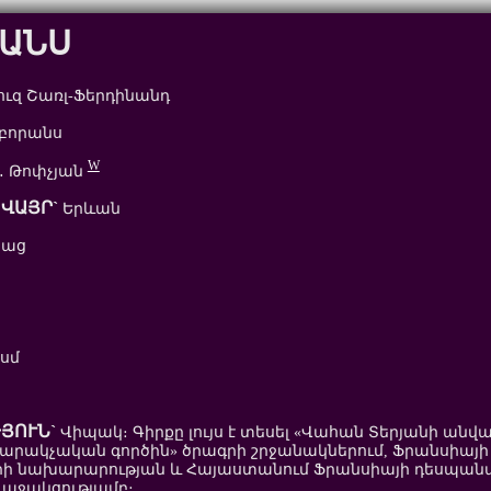
ԱՆՍ
ւզ Շառլ-Ֆերդինանդ
բորանս
W
․ Թոփչյան
ՎԱՅՐ`
Երևան
բաց
 սմ
ՅՈՒՆ`
Վիպակ։ Գիրքը լույս է տեսել «Վահան Տերյանի անվ
տարակչական գործին» ծրագրի շրջանակներում, Ֆրանսիայի
րի նախարարության և Հայաստանում Ֆրանսիայի դեսպա
 աջակցությամբ։