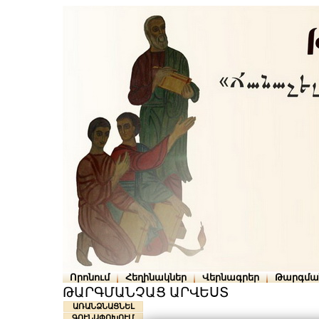
Որոնում
Հեղինակներ
Վերնագրեր
Թարգմա
ԹԱՐԳՄԱՆՉԱՑ ԱՐՎԵՍՏ
ԱՌԱՆՁՆԱՑՆԵԼ
ԳՈՒՆԱՓՈԽՈՒՄ