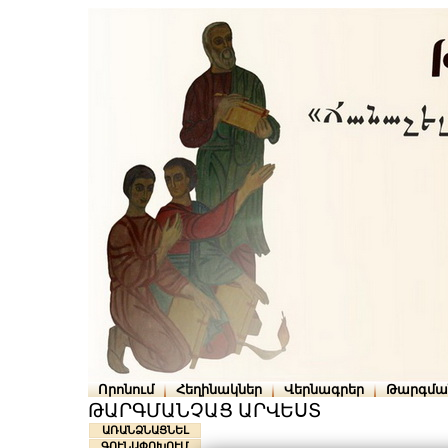
Որոնում
Հեղինակներ
Վերնագրեր
Թարգմա
ԹԱՐԳՄԱՆՉԱՑ ԱՐՎԵՍՏ
ԱՌԱՆՁՆԱՑՆԵԼ
ԳՈՒՆԱՓՈԽՈՒՄ