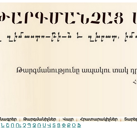
րնագրեր
Թարգմանիչներ
Վայր
Հրատարակիչներ
Տարե
Ն
Շ
Ո
Ու
Չ
Պ
Ջ
Ռ
Ս
Վ
Տ
Ց
Փ
Ք
Օ
Ֆ