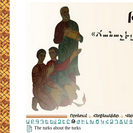
Որոնում
Հեղինակներ
Վե
Ա
Բ
Գ
Դ
Ե
Եվ
Զ
Է
Ը
Թ
Ժ
Ի
Լ
Խ
Ծ
Կ
Հ
Ձ
Ղ
Ճ
Մ
Յ
The turks about the turks