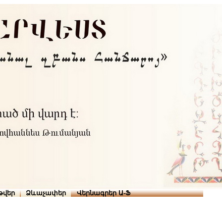
Տուն
Օգնություն
ՆԱԽԱՊԱՏՎՈՒԹՅՈՒՆՆԵՐ
վերնագրեր ա-ֆ
թվեր
Ձևաչափեր
Վերնագրեր Ա-Ֆ