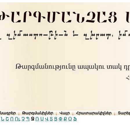
րնագրեր
Թարգմանիչներ
Վայր
Հրատարակիչներ
Տարե
Ն
Շ
Ո
Ու
Չ
Պ
Ջ
Ռ
Ս
Վ
Տ
Ց
Փ
Ք
Օ
Ֆ