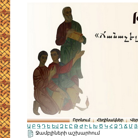
Որոնում
Հեղինակներ
Վե
Ա
Բ
Գ
Դ
Ե
Եվ
Զ
Է
Ը
Թ
Ժ
Ի
Լ
Խ
Ծ
Կ
Հ
Ձ
Ղ
Ճ
Մ
Յ
Ջամբլիների աշխարհում