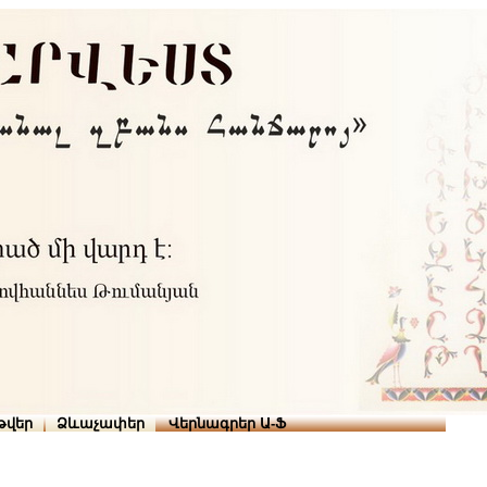
Տուն
Օգնություն
ՆԱԽԱՊԱՏՎՈՒԹՅՈՒՆՆԵՐ
վերնագրեր ա-ֆ
թվեր
Ձևաչափեր
Վերնագրեր Ա-Ֆ