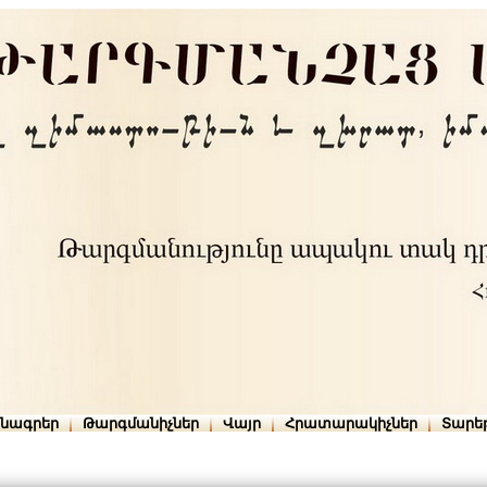
րնագրեր
Թարգմանիչներ
Վայր
Հրատարակիչներ
Տարե