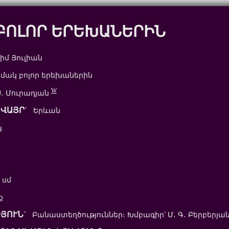
ԲՈԼՈՐ ԵՐԵԽԱՆԵՐԻՆ
մ Յուլիան
ակ բոլոր երեխաներին
W
 Մուրադյան
ՎԱՅՐ`
Երևան
կ
 սմ
ք
ՅՈՒՆ`
Բանաստեղծություններ։ Խմբագիր՝ Մ․ Գ․ Բերբերյան