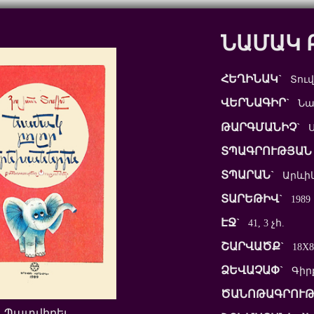
ՆԱՄԱԿ 
ՀԵՂԻՆԱԿ`
Տուվի
ՎԵՐՆԱԳԻՐ`
Նամ
ԹԱՐԳՄԱՆԻՉ`
Ս․
ՏՊԱԳՐՈՒԹՅԱՆ 
ՏՊԱՐԱՆ`
Արևի
ՏԱՐԵԹԻՎ`
1989
ԷՋ`
41, 3 չհ.
ՇԱՐՎԱԾՔ`
18X8
ՁԵՎԱՉԱՓ`
Գիր
ԾԱՆՈԹԱԳՐՈՒԹ
Պատվիրել