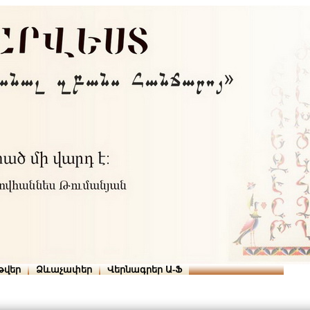
Տուն
Օգնություն
ՆԱԽԱՊԱՏՎՈՒԹՅՈՒՆՆԵՐ
թվեր
Ձևաչափեր
Վերնագրեր Ա-Ֆ