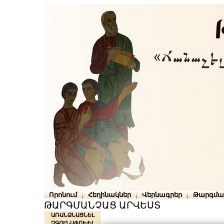
Որոնում
Հեղինակներ
Վերնագրեր
Թարգմա
ԹԱՐԳՄԱՆՉԱՑ ԱՐՎԵՍՏ
ԱՌԱՆՁՆԱՑՆԵԼ
ՉԳՈՒՆԱՓՈԽԵԼ