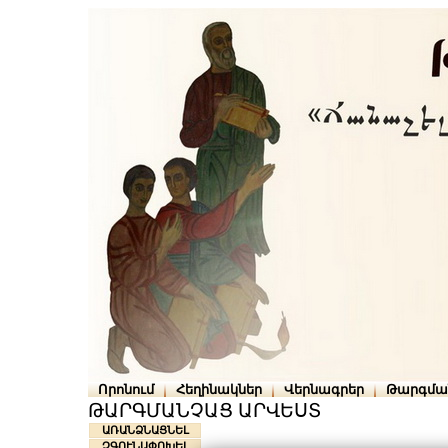
Որոնում
Հեղինակներ
Վերնագրեր
Թարգմա
ԹԱՐԳՄԱՆՉԱՑ ԱՐՎԵՍՏ
ԱՌԱՆՁՆԱՑՆԵԼ
ՉԳՈՒՆԱՓՈԽԵԼ