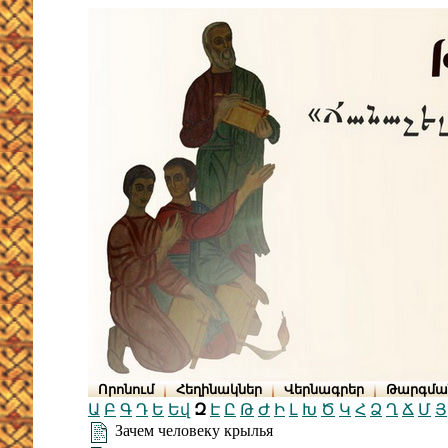
Որոնում
Հեղինակներ
Վերնագրեր
Թարգմա
Ա
Բ
Գ
Դ
Ե
Եվ
Զ
Է
Ը
Թ
Ժ
Ի
Լ
Խ
Ծ
Կ
Հ
Ձ
Ղ
Ճ
Մ
Յ
Зачем человеку крылья