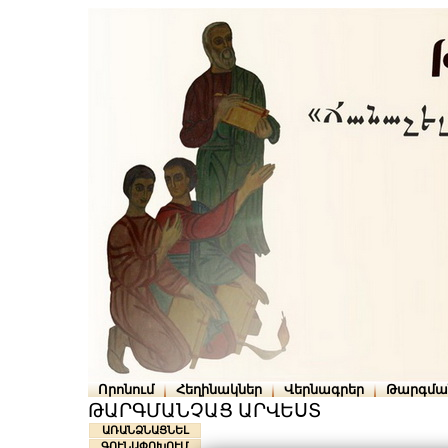
Որոնում
Հեղինակներ
Վերնագրեր
Թարգմա
ԹԱՐԳՄԱՆՉԱՑ ԱՐՎԵՍՏ
ԱՌԱՆՁՆԱՑՆԵԼ
ԳՈՒՆԱՓՈԽՈՒՄ