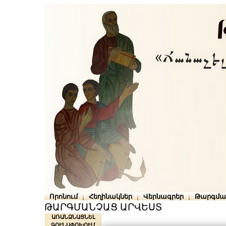
Որոնում
Հեղինակներ
Վերնագրեր
Թարգմա
ԹԱՐԳՄԱՆՉԱՑ ԱՐՎԵՍՏ
ԱՌԱՆՁՆԱՑՆԵԼ
ԳՈՒՆԱՓՈԽՈՒՄ