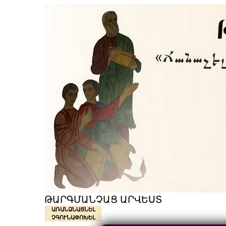
ԹԱՐԳՄԱՆՉԱՑ ԱՐՎԵՍՏ
ԱՌԱՆՁՆԱՑՆԵԼ
ՉԳՈՒՆԱՓՈԽԵԼ