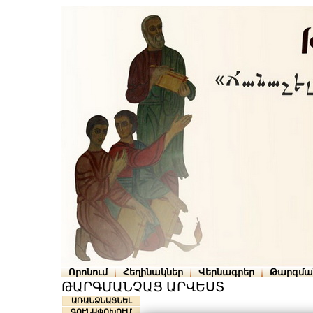
Որոնում
Հեղինակներ
Վերնագրեր
Թարգմա
ԹԱՐԳՄԱՆՉԱՑ ԱՐՎԵՍՏ
ԱՌԱՆՁՆԱՑՆԵԼ
ԳՈՒՆԱՓՈԽՈՒՄ