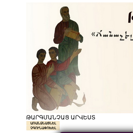
ԹԱՐԳՄԱՆՉԱՑ ԱՐՎԵՍՏ
ԱՌԱՆՁՆԱՑՆԵԼ
ՉԳՈՒՆԱՓՈԽԵԼ