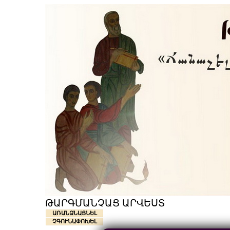
ԹԱՐԳՄԱՆՉԱՑ ԱՐՎԵՍՏ
ԱՌԱՆՁՆԱՑՆԵԼ
ՉԳՈՒՆԱՓՈԽԵԼ