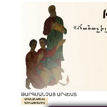
ԹԱՐԳՄԱՆՉԱՑ ԱՐՎԵՍՏ
ԱՌԱՆՁՆԱՑՆԵԼ
ԳՈՒՆԱՓՈԽՈՒՄ