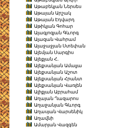
Աթաբեկյան Ներսես
Աթայան Արշակ
Աթայան Էդվարդ
Աթիկյան Գոհար
Ալագյոզյան Գևորգ
Ալազան Վահրամ
Ալաջաջյան Ստեփան
Ալեմյան Սարգիս
Ալեքյան Հ․
Ալեքսանյան Ամալյա
Ալեքսանյան Աշոտ
Ալեքսանյան Հրանտ
Ալեքսանյան Վառլեն
Ալիքյան Աբրահամ
Աղայան Ղազարոս
Աղաջանյան Գևորգ
Աղասյան Վարսենիկ
Աղավնի
Ամարյան Վազգեն