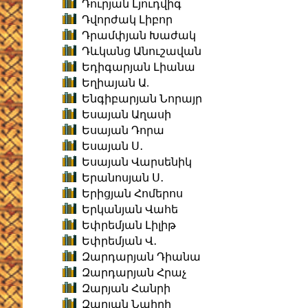
Դուրյան Լյուդվիգ
Դվորժակ Լիբոր
Դրամփյան Խաժակ
Դևկանց Անուշավան
Եդիգարյան Լիանա
Եղիայան Ա.
Ենգիբարյան Նորայր
Եսայան Աղասի
Եսայան Դորա
Եսայան Ս․
Եսայան Վարսենիկ
Երանոսյան Ս․
Երիցյան Հոմերոս
Երկանյան Վահե
Եփրեմյան Լիլիթ
Եփրեմյան Վ․
Զարդարյան Դիանա
Զարդարյան Հրաչ
Զարյան Հանրի
Զարյան Նաիրի