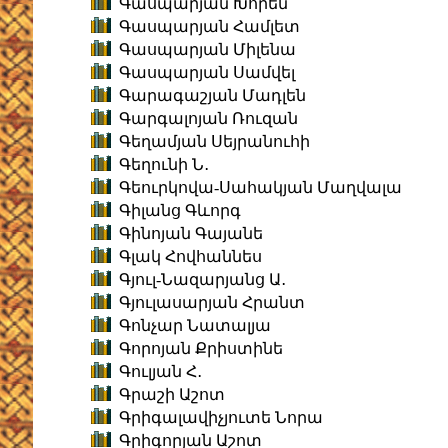
Գասպարյան Խորեն
Գասպարյան Համլետ
Գասպարյան Միլենա
Գասպարյան Սամվել
Գարագաշյան Մադլեն
Գարգալոյան Ռուզան
Գեղամյան Սեյրանուհի
Գեղունի Ն․
Գեուրկովա-Սահակյան Մաղվալա
Գիլանց Գևորգ
Գինոյան Գայանե
Գլակ Հովհաննես
Գյուլ-Նազարյանց Ա․
Գյուլասարյան Հրանտ
Գոնչար Նատալյա
Գորոյան Քրիստինե
Գուլյան Հ․
Գրաշի Աշոտ
Գրիգալավիչյուտե Նորա
Գրիգորյան Աշոտ