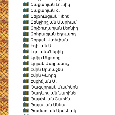
Զաքարյան Լուսիկ
Զաքարյան Հ․
Զեյթունցյան Պերճ
Զենջիրջյան Մարիամ
Զիլֆուղարյան Լեոնիդ
Զոհրաբյան Էդուարդ
Զորյան Ստեփան
Էդիլյան Ա․
Էդոյան Հենրիկ
Էլմիր Մկրտիչ
Էլոյան Մայրանուշ
Էմին Արտաշես
Էմին Գևորգ
Էսքիճյան Մ․
Թագվորյան Մամիկոն
Թադևոսյան Նարինե
Թաթիկյան Շահեն
Թալալյան Աննա
Թամազյան Արմենակ