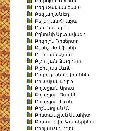
Բարոյան Սուսան
Բեգիջանյան Էմմա
Բեգլարյան Էդ․
Բեյլերյան Հրաչյա
Բես Գարեգին
Բզնունի Արտավազդ
Բիգոլին Ռոբերտո
Բլանշ Ստեֆանի
Բլբուլյան Աշոտ
Բլբուլյան Թագուհի
Բլբուլյան Լևոն
Բոդուկյան Հովհաննես
Բոյամյան Լիլիթ
Բոյաջյան Արուս
Բոյաջյան Զավեն
Բոյաջյան Լևոն
Բոշնաղյան Մ․
Բոստանջյան Անահիտ
Բոտանովա Կատերինա
Բորյան Գուրգեն