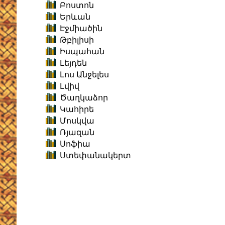
Բոստոն
Երևան
Էջմիածին
Թբիլիսի
Իսպահան
Լեյդեն
Լոս Անջելես
Լվիվ
Ծաղկաձոր
Կահիրե
Մոսկվա
Ռյազան
Սոֆիա
Ստեփանակերտ