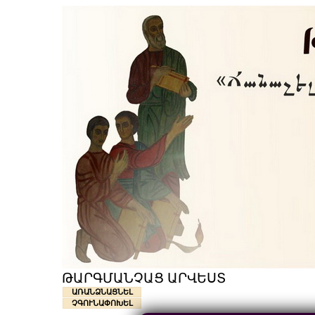
ԹԱՐԳՄԱՆՉԱՑ ԱՐՎԵՍՏ
ԱՌԱՆՁՆԱՑՆԵԼ
ՉԳՈՒՆԱՓՈԽԵԼ