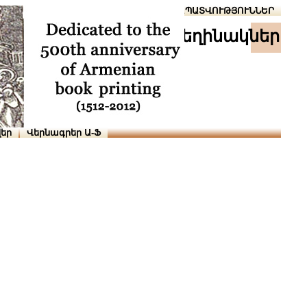
Տուն
Օգնություն
ՆԱԽԱՊԱՏՎՈՒԹՅՈՒՆՆԵՐ
հեղինակներ
եր
Վերնագրեր Ա-Ֆ