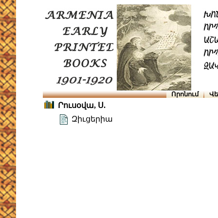
Որոնում
Վե
Րուսօվա, Ս.
Զիւցերիա