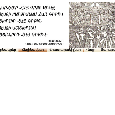
րնագրեր
Հեղինակներ
Հրատարակիչներ
Վայր
Տարեթվ