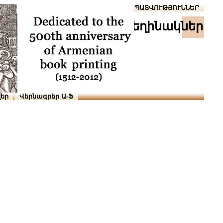
Տուն
Օգնություն
ՆԱԽԱՊԱՏՎՈՒԹՅՈՒՆՆԵՐ
հեղինակներ
եր
Վերնագրեր Ա-Ֆ