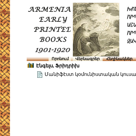
Որոնում
Վերնագրեր
Հեղինակներ
Էնգելս, Ֆրիդրիխ
Մանիֆէստ կօմունիստական կուսա